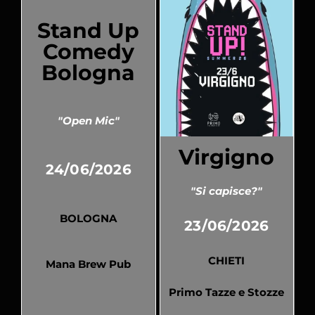
Stand Up
Comedy
Bologna
"Open Mic"
Virgigno
24/06/2026
"Si capisce?"
BOLOGNA
23/06/2026
CHIETI
Mana Brew Pub
Primo Tazze e Stozze
Pubblicato