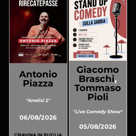
Giacomo
Antonio
Braschi
,
Piazza
Tommaso
Pioli
"Analisi 2"
"Live Comedy Show"
06/08/2026
05/08/2026
GRAVINA IN PUGLIA