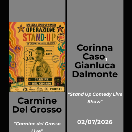
Corinna
Caso
,
Gianluca
Dalmonte
"Stand Up Comedy Live
Carmine
Show"
Del Grosso
02/07/2026
"Carmine del Grosso
Live"