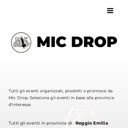
Salta
al
Toggl
contenuto
Navig
HOME
CHI SIAMO
SERVIZI
ARTISTI
EVENTI
LOCALI
Tutti gli eventi organizzati, prodotti o promossi da
Mic Drop. Seleziona gli eventi in base alla provincia
CONTATTI
d’interesse.
AGGIORNAMENTI
Tutti gli eventi in provincia di :
Reggio Emilia
CERCA