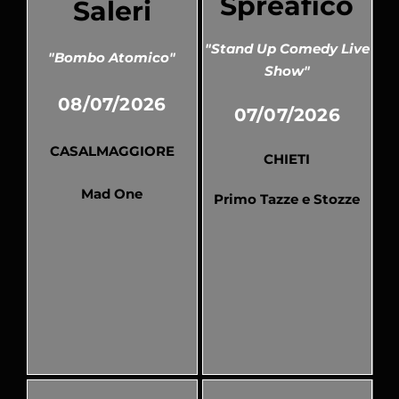
Spreafico
Saleri
"Stand Up Comedy Live
"Bombo Atomico"
Show"
08/07/2026
07/07/2026
CASALMAGGIORE
CHIETI
Mad One
Primo Tazze e Stozze
Pubblicato
Pubblicato