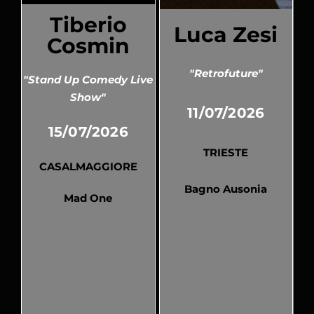
Tiberio
Luca Zesi
Cosmin
"Retrofuture"
"Stand Up Comedy Live
Show"
11/07/2026
15/07/2026
TRIESTE
CASALMAGGIORE
Bagno Ausonia
Mad One
Pubblicato
Pubblicato