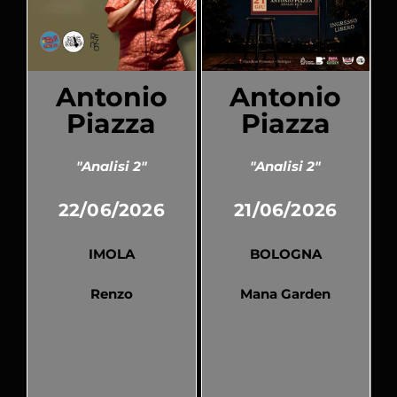
Antonio
Antonio
Piazza
Piazza
"Analisi 2"
"Analisi 2"
22/06/2026
21/06/2026
IMOLA
BOLOGNA
Renzo
Mana Garden
Pubblicato
Pubblicato