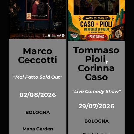
Tommaso
Marco
Pioli
,
Ceccotti
Corinna
Caso
"Mai Fatto Sold Out"
"Live Comedy Show"
02/08/2026
29/07/2026
BOLOGNA
BOLOGNA
Mana Garden