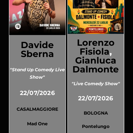
Lorenzo
Davide
Fisiola
,
Sberna
Gianluca
Dalmonte
"Stand Up Comedy Live
Show"
"Live Comedy Show"
22/07/2026
22/07/2026
CASALMAGGIORE
BOLOGNA
Mad One
Pontelungo