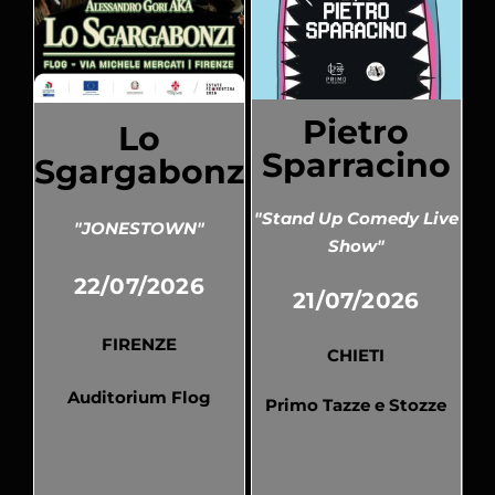
Pietro
Lo
Sparracino
Sgargabonzi
"Stand Up Comedy Live
"JONESTOWN"
Show"
22/07/2026
21/07/2026
FIRENZE
CHIETI
Auditorium Flog
Primo Tazze e Stozze
Pubblicato
Pubblicato