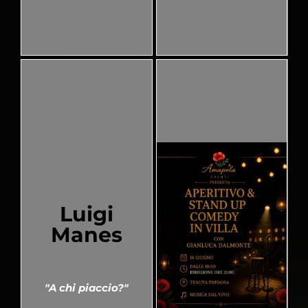
Luigi
Manes
"A chi piaccio?"