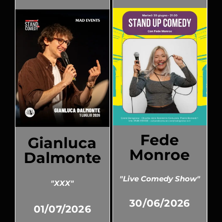
Fede
Gianluca
Monroe
Dalmonte
"Live Comedy Show"
"XXX"
30/06/2026
01/07/2026